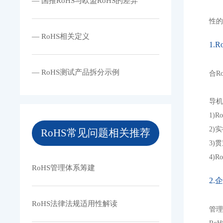
— 国推RoHS与欧盟RoHS的差异
性的
— RoHS相关定义
1.
— RoHS测试产品拆分示例
合R
导机
1)
2)
RoHS常见问题相关推荐
3)
4)
RoHS管理体系筹建
2.
RoHS法律法规适用性解读
管