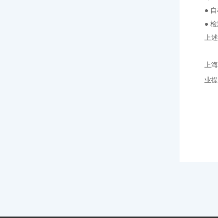
● 
● 
上述
上海
业提