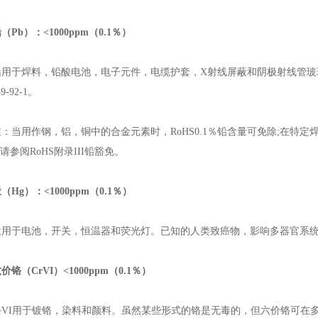
（Pb）：<1000ppm（0.1％）
用于焊料，铅酸电池，电子元件，电缆护套，X射线屏蔽和阴极射线管玻璃
39-92-1。
当用作钢，铝，铜中的合金元素时，RoHS0.1％铅含量可免除;在特定焊
请参阅RoHS附录III铅豁免。
（Hg）：<1000ppm（0.1％）
于电池，开关，恒温器和荧光灯。已知的人类致癌物，影响多器官系统。CAS
价铬（CrVI）<1000ppm（0.1％）
I用于镀铬，染料和颜料。虽然某些形式的铬是无毒的，但六价铬可在多种器官