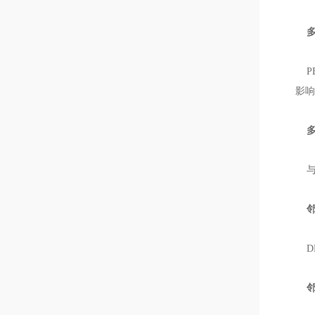
多
P
影
多
与P
邻苯
DE
邻