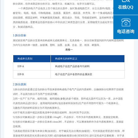
拆分原则，但并未限定拆分的方法，物理方法、机械方法、化学方法都可以。
在线QQ
一个典型的电子产品包含上百个独立的元器件，如IC集成电路芯片、分立元器件(电阻、电容、二
极管等)、电线、电缆、印制电路板、连接器、紧固件、感应器、外壳等。而一个集成电路芯片的组成包
括硅基模、模固定材料、环氧树脂填充物质、模压成分、导线、导线镀层材料。这些材料常常由不同种
类的物质组成，需要将这些器件按表4.1中列出的三种类型进行分类，采用物理方法或化学方法实施拆
分，制成试验样品。
电话咨询
1.拆分目标
测试前应将产品拆分至基本的构成单元或检测单元，见表表格一。拆分目标里提到的均匀材料是指材料
为均匀分布的单一物质，如玻璃、塑料、油墨、金属、合金、层、纸张、树脂等。
表格一
构成单元类别
构成单元的材料定义
EIP-A
构成电子信息产品的各均匀材料
EIP-B
电子信息产品中各部件的金属涂层
2.拆分原则
1)拆分的目的是通过适当的拆分手段来获得构成电子电气产品的均质材料，以确保拆分结果用于后续测
试时，不会因为拆分不当而产生错误判断。
2)同一生产厂生产的，相同功能、相同规格(参数)的多个模块、部件或元器件可以归为一类，从中选取
代表性的样品进行拆分，使用相同的材料(包括基材和添加剂)生产的不同部件可视为一个检测单元。
3)颜色不同的材料应拆分为不同的检测单元。
4)对于相关法规中规定的豁免清单中的项目或材料，拆分时应予以识别。
5)当拆分对象难以进一步拆分且重量≤10mg时，不必拆分，可作为非均质检测单元，直接提交检测。
6)当拆分对象难以进一步拆分且体积≤4mm3时，不必拆分，可以整体制样作为非均质检测单元，直接提
交检测。
7)表面处理层应尽量与本体分离(如涂层)。对于确实无法分离的(如镀层)，可对表面处理层进行初筛，即
直接使用X射线荧光光谱分析仪(XRF) 或扫描电镜/能谱分析(SEM/EDS) 进行定性或半定量检测； 对于多