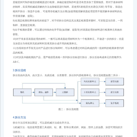
层镀层则可制作镀层的横截面进行检测，来确定镀层制作时是否有意添加了受限物质。而对于基体材料
的制样，应采用机械或溶解的方法去除镀层进行制样。若使用X射线荧光光谱仪(XRF) 等手段， 筛选合
格则不拆分：筛选不合格， 可使用非机械方法分离(如使用能溶解表面处理层而不能溶解本体材料的化
学溶液溶解、提取)。
8)在满足检测结果有效性的前提下，对于经拆分后样品无法满足检测需求量时，可采取适当归类，一同
制样，直接提交检测。
9)出于检测的需要，可以通过特殊的化学手段(如溶解、提取等)对表面处理的材料进行检测单元有效的
获取。
10)对于有多层表面处理的材料，一般可以将表面处理材料作为一个检测单元，不做进一步的拆分；但是
当涂层分为有机和无机材料时应将其拆分成不同的检测单元。
11)当现有技术手段无法对产品进行拆分制样时，可以考虑通过对样品构成的同一批材料的检测来替代样
品的检测。
12)对涉及仲裁检测的产品，需严格按照表格一所列拆分目标进行拆分，拆分后各构成单元归类顺序为
AB-C。
3.拆分流程
拆分应由外及内、由大至小、先易后难、分类整理，拆分到均质检测单元。拆分流程图如图二所示：
图二： 拆分流程图
4.拆分方法
拆分方法没有加以限定，可以是机械方法或化学方法。
1)机械方法：包括使用普通工具或削、钻、磨、割等分离试样。例如，部件上的油墨、涂层可用刮的方
法拆分。
2)化学方法：典型的例子如电镀层，不同的材料方法亦不同，如对镀层中六价铬用水溶萃取法，对锡铝