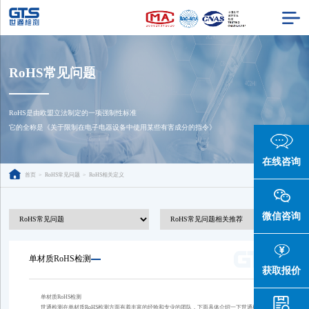
RoHS常见问题
RoHS是由欧盟立法制定的一项强制性标准

它的全称是《关于限制在电子电器设备中使用某些有害成分的指令》
在线咨询
首页
>
RoHS常见问题
>
RoHS相关定义
微信咨询
单材质RoHS检测
获取报价
单材质RoHS检测
世通检测在单材质RoHS检测方面有着丰富的经验和专业的团队，下面具体介绍一下世通检测单材