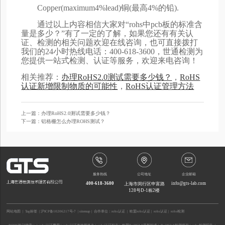
Copper(maximum4%lead)铜(最高4%的铅).
通过以上内容相信大家对“rohs中pcb板的标准含
量是多少？”有了一定的了解，如果您还有有关认
证、检测的相关问题欢迎在线咨询，也可直接拨打
我们的24小时热线电话：400-618-3600，世通检测为
您提供一站式检测、认证等服务，欢迎来电咨询！
相关推荐：
办理RoHS2.0测试需要多少钱？
，
RoHS
认证新增限制物质的可能性
，
RoHS认证管理方法
上一篇：办理RoHS2.0测试需要多少钱？
下一篇：铝格栅怎么办理ROHS测试？
服务热线
公司地址
企业邮箱
400-618-3600
info@gts-lab.com
上海市闵行区申富路
128号D-1栋2楼
网站地图
|
Tag标签
|
沪ICP备10206217号-7
|
sitemap
| 合作单位：
rohs认证
|
欧盟rohs认证
|
rohs认证
|
rohs检测