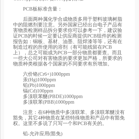
PCB板标准含量：
后面两种属化学合成物质多用于塑料玻璃树脂
中的阻燃剂要注意。另外国家已经出台电子产品有
害物质检测样品拆分要求你可以参考一下，建议验
证PCB的时候一定要让供应商提供PCB组件的检测
报告如：铜板、基材、油墨、阻焊漆等等，还有在
制造过程的所使用的溶剂（有可能残留在PCB
上），总之可能成为PCB一部分物质都要查。而且
一些大公司对有害物质的要求更加严格，所要求的
物质种类根据各个国家的不同要求有所增加。
六价铬(Cr6+)1000ppm
汞(Hg)1000ppm
铅(Pb)1000ppm
镉(Cd)100ppm
多溴联苯醚(PBDE)1000ppm
多溴联苯(PBB)1000ppm
注意：在6种物质中多溴联苯、多溴联苯醚没有
豁免，其它4种物质在某些特殊物质和产品中有豁免
权。这里不多说了只写一个和PCB有关的。
铅-允许应用(豁免)