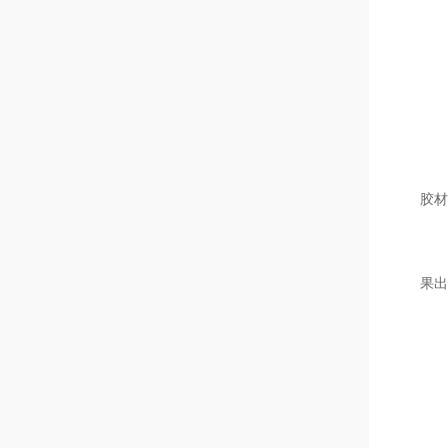
塑胶
R
1.
2.
胶材
3.
果
家
第
第