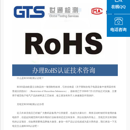
在线QQ
电话咨询
什么是ROHS检测认证呢？
ROHS是由欧盟立法制定的一项强制性标准，它的全称是《关于限制在电子电器设备中使用某些有
害成分的指令》（Restriction of Hazardous Substances）。该标准已于2006年7月1日开始正式实施，主要
用于规范电子电气产品的材料及工艺标准，使之更加有利于人体健康及环境保护。
充电宝ROHS检测认证办理
近几年来充电宝已经被广大数码设备用户们所接受，也成为大家出行、商务活动时候经常使用的备
电助手，但是起到规范和约束作用的行业标准却迟迟没有发布，所以在国内市场上，充电宝并没有强制
性的认证项目，但如果想要将品牌做大做强，参加一些产品认证也就成为是大势所趋，我们来说一下充
电宝怎么做ROHS认证吧！