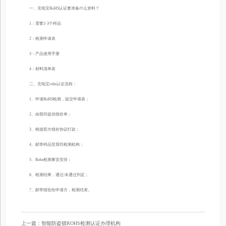
一、充电宝RoHS认证要准备什么资料？
1：需要2-3个样品
2：检测申请表
3：产品使用手册
4：材料清单表
二、充电宝rohs认证流程：
1、申请RoHS检测，提交申请表；
2、由我司提供报价单；
3、根据双方报价协议打款；
4、邮寄样品至我司检测机构；
5、Rohs检测事宜安排；
6、检测结果，通过/未通过判定；
7、邮寄报告给申请方，检测结束。
上一篇：智能防盗锁ROHS检测认证办理机构