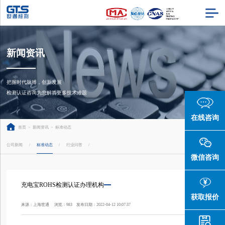
新闻资讯
把握时代脉搏，创新发展

检测认证咨询为您解答更多技术难题
在线咨询
首页
>
新闻资讯
>
标准动态
公司新闻
标准动态
行业问答
/
/
/
微信咨询
充电宝ROHS检测认证办理机构
获取报价
来源：上海世通 浏览：983 发布日期：2022-04-12 10:07:37