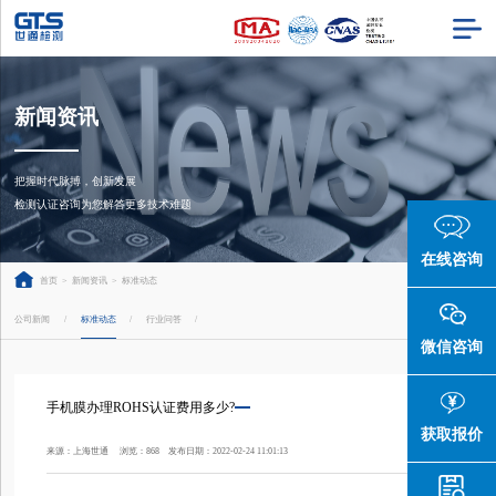
新闻资讯
把握时代脉搏，创新发展

检测认证咨询为您解答更多技术难题
在线咨询
首页
>
新闻资讯
>
标准动态
公司新闻
标准动态
行业问答
/
/
/
微信咨询
手机膜办理ROHS认证费用多少?
获取报价
来源：上海世通 浏览：868 发布日期：2022-02-24 11:01:13