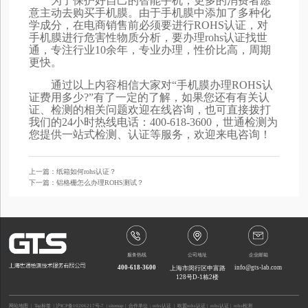
为了保护好自己的智能手机，更多的消费者愿
意主动去购买手机膜。由于手机膜中添加了多种化
学成分，在电商销售前必须要进行ROHS认证，对
手机膜进行危害性物质分析，要办理rohs认证找世
通，专注行业10余年，专业办理，性价比高，周期
更快。
通过以上内容相信大家对“手机膜办理ROHS认
证费用多少?”有了一定的了解，如果您还有有关认
证、检测的相关问题欢迎在线咨询，也可直接拨打
我们的24小时热线电话：400-618-3600，世通检测为
您提供一站式检测、认证等服务，欢迎来电咨询！
上一篇：纸箱如何rohs认证？
下一篇：铝格栅怎么办理ROHS测试？
服务热线
公司地址
企业邮箱
400-618-3600
info@gts-lab.com
上海市闵行区申富路
128号D-1栋2楼
网站地图
|
Tag标签
|
沪ICP备10206217号-7
|
sitemap
| 合作单位：
rohs认证
|
欧盟rohs认证
|
rohs认证
|
rohs检测