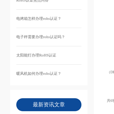
RoHS认证焦点问答
电烤箱怎样办理rohs认证？
电子秤需要办理rohs认证吗？
RO
太阳能灯办理RoHS认证
Ro
铅（
（D
暖风机如何办理rohs认证？
如果
一般
非金
共6
最新资讯文章