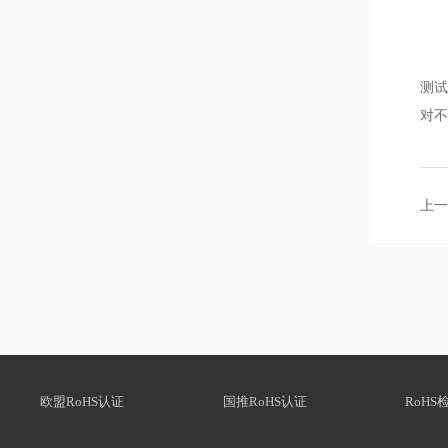
测
对不
上一
欧盟RoHS认证
国推RoHS认证
RoHS