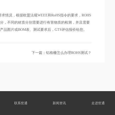
情况，根据欧盟法规WEEE和RoHS指令的要求，ROHS
拆分，不同的材质分别需要进行有害物质的检测，并且需要
品图片或BOM表、测试要求后，GTS评估报价给您。
下一篇：铝格栅怎么办理ROHS测试？
联系世通
新闻资讯
走进世通