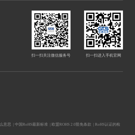
扫一扫关注微信服务号
扫一扫进入手机官网
什么意思
|
中国RoHS最新标准
|
欧盟ROHS 2.0豁免条款
|
RoHS认证的检