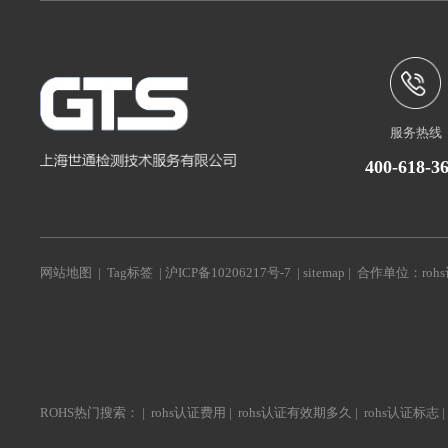
服务热线
400-618-3
网站地图
|
Tag标签
|
沪ICP备10206217号-7
|
sitemap
| 合作单位：
roh
ROHS热门搜索： |
rohs认证费用
|
rohs认证有效期多久
|
rohs认证标志