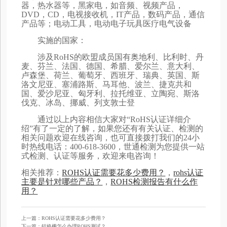
器，热水器等，黑家电，如音频、视频产品，
DVD，CD，电视接收机，IT产品，数码产品，通信
产品等；电动工具，电动电子玩具医疗电气设备
实施的国家：
涉及RoHS的欧盟成员国有奥地利、比利时、丹
麦、芬兰、法国、德国、希腊、爱尔兰、意大利、
卢森堡、荷兰、葡萄牙、西班牙、瑞典、英国、斯
洛文尼亚、塞浦路斯、马耳他、波兰、捷克共和
国、爱沙尼亚、匈牙利、拉托维亚、立陶宛、斯洛
伐克、冰岛、挪威、列支敦士登
通过以上内容相信大家对“RoHS认证详细介
绍”有了一定的了解，如果您还有有关认证、检测的
相关问题欢迎在线咨询，也可直接拨打我们的24小
时热线电话：400-618-3600，世通检测为您提供一站
式检测、认证等服务，欢迎来电咨询！
相关推荐：
ROHS认证需要花多少费用？
，
rohs认证
主要是针对哪些产品？
，
ROHS检测报告有什么作
用？
上一篇：ROHS认证需要花多少费用？
下一篇：铝格栅怎么办理ROHS测试？