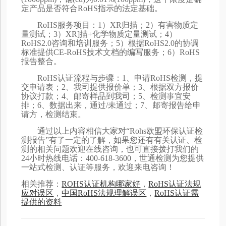
定产品是否符合RoHS指示的法定基础。
RoHS服务项目：1）XR归描；2）有害物质定
量测试；3）XR]描+化学物质定量测试；4）
RoHS2.0咨询和培训服务；5）根据RoHS2.0的协调
标准提供CE-RoHS技术文档的编写服务；6）RoHS
报告整合。
RoHS认证流程与步骤：1、申请RoHS检测，提
交申请表；2、我司提供报价单；3、根据双方报价
协议打款；4、邮寄样品到我司；5、检测事宜安
排；6、数据出来，通过/未通过；7、邮寄报告给申
请方，检测结束。
通过以上内容相信大家对“Rohs欧盟环保认证检
测报告”有了一定的了解，如果您还有有关认证、检
测的相关问题欢迎在线咨询，也可直接拨打我们的
24小时热线电话：400-618-3600，世通检测为您提供
一站式检测、认证等服务，欢迎来电咨询！
相关推荐：
ROHS认证机构哪家好
，
RoHS认证法规
应对误区
，
中国RoHS法规理解误区
，
RoHS认证需
提供的资料