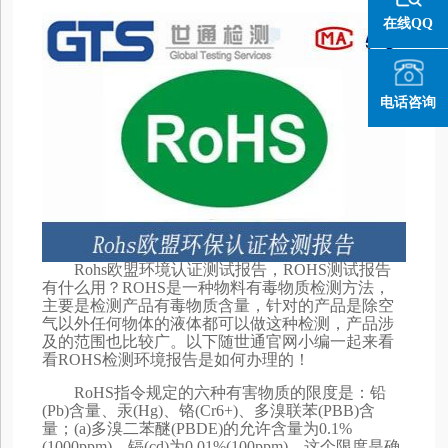
在线QQ
电话咨询
Rohs欧盟环境认证测试报告，ROHS测试报告
有什么用？ROHS是一种物料有毒物质检测方法，
主要是检测产品有毒物质含量，针对的产品是除空
气以外任何物体的液体都可以做这种检测，产品涉
及的范围也比较广。以下随世通官网小编一起来看
看ROHS检测环境报告是如何办理的！
RoHS指令规定的六种有害物质的限度是：铅
(Pb)含量、汞(Hg)、铬(Cr6+)、多溴联苯(PBB)含
量；(a)多溴二苯醚(PBDE)的允许含量为0.1%
(1000ppm)，镉(cd)为0.01%(100ppm)，这个限度是确