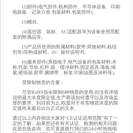
(2)部件(电气部件,机构部件、半导体设备、印刷
电路板、记录介质.包装材料.包装部件)。
(3)螺丝。
(4)遥控器﹑鼠标、AC适配器等为设备使用而配
套的附属品等。
(5)产品所使用的附属材料(胶带.焊接材料,粘结
剂等)等构成材料。(6〉操作说明书。
(6)服务部件(系指电子,电气设备的包装材料;木
框.托架.导轨.杠杆.袋、缓冲材料,固定器具.薄板,绳
索,硬纸箱.胶带.捆绑带﹑标签.印刷油墨及涂料等)。
受限制物质的含量：
尽管RoHS指令限制6种物质的使用,但没有详细
说明最大浓度限定值,生产商该如何遵守以及市场监
督的要求。到目前为止,欧盟对于有害物质浓度的限
定值尚未最后出台正式的文本。
通过以上内容相信大家对“CE认证适用范围”有了一
定的了解，如果您还有有关认证、检测的相关问题
欢迎在线咨询，也可直接拨打我们的24小时热线电