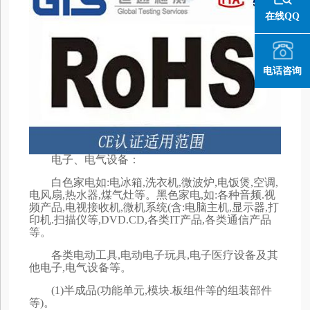
在线QQ
电话咨询
电子、电气设备：
白色家电如:电冰箱,洗衣机,微波炉,电饭煲,空调,
电风扇,热水器,煤气灶等。黑色家电,如:各种音频.视
频产品,电视接收机,微机系统(含:电脑主机,显示器,打
印机.扫描仪等,DVD.CD,各类IT产品,各类通信产品
等。
各类电动工具,电动电子玩具,电子医疗设备及其
他电子,电气设备等。
(1)半成品(功能单元,模块.板组件等的组装部件
等)。