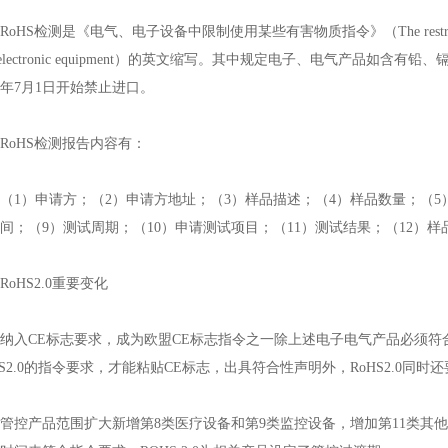
S检测是《电气、电子设备中限制使用某些有害物质指令》（The restriction of the use of
d electronic equipment）的英文缩写。其中规定电子、电气产
06年7月1日开始禁止进口。
oHS检测报告内容有：
）申请方；（2）申请方地址；（3）样品描述；（4）样品数量；（5）
间；（9）测试周期；（10）申请测试项目；（11）测试结果；（12）样
HS2.0重要变化
CE标志要求，成为欧盟CE标志指令之一除上述电子电气产品必须符合（
HS2.0的指令要求，才能粘贴CE标志，出具符合性声明外，RoHS2.0
产品范围扩大新增第8类医疗设备和第9类监控设备，增加第11类其他电子