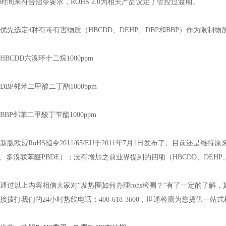
时间来符合指令要求，ROHS 2.0为相关产品设定了管控过渡期。
选定4种有毒有害物质（HBCDD、DEHP、DBP和BBP）作为限制
CDD六溴环十二烷1000ppm
P邻苯二甲酸二丁酯1000ppm
P邻苯二甲酸丁苄酯1000ppm
欧盟RoHS指令2011/65/EU于2011年7月1日发布了。目前还是维持原
B、多溴联苯醚PBDE）；没有增加之前业界提到的四项（HBCDD、DEHP
以上内容相信大家对“发热圈如何办理rohs检测？”有了一定的了解
接拨打我们的24小时热线电话：400-618-3600，世通检测为您提供